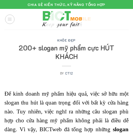
Skip
CHIA SẺ KIẾN THỨC, KỸ NĂNG TỔNG HỢP
to
content
KHỎE ĐẸP
200+ slogan mỹ phẩm cực HÚT
KHÁCH
BY
CT12
Để kinh doanh mỹ phẩm hiệu quả, việc sở hữu một
slogan thu hút là quan trọng đối với bất kỳ cửa hàng
nào. Tuy nhiên, việc nghĩ ra những câu slogan phù
hợp cho cửa hàng mỹ phẩm không phải là điều dễ
dàng. Vì vậy, BICTweb đã tổng hợp những
slogan