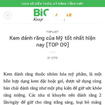
Skip
CHIA SẺ KIẾN THỨC, KỸ NĂNG TỔNG HỢP
to
content
TOPLIST
Kem đánh răng của Mỹ tốt nhất hiện
nay [TOP 09]
BY
CT12
Kem đánh răng thuộc nhóm hóa mỹ phẩm, là một
hỗn hợp dạng kem đặc hoặc gel, được sử dụng cùng
bàn chải đánh răng như một phụ kiện để giữ sức khỏe
răng miệng. Các nha sĩ khuyên nên đánh răng 2
lần/ngày để giữ cho răng trắng sáng, loại bỏ mảng