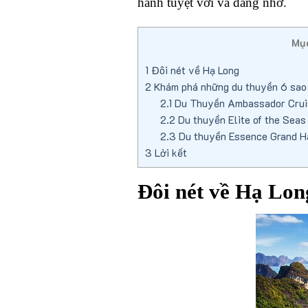
hành tuyệt vời và đáng nhớ.
Mục
1
Đôi nét về Hạ Long
2
Khám phá những du thuyền 6 sao
2.1
Du Thuyền Ambassador Cruis
2.2
Du thuyền Elite of the Seas
2.3
Du thuyền Essence Grand H
3
Lời kết
Đôi nét về Hạ Lon