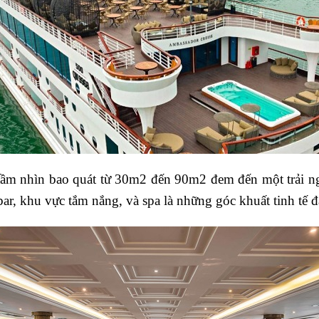
tầm nhìn bao quát từ 30m2 đến 90m2 đem đến một trải n
bar, khu vực tắm nắng, và spa là những góc khuất tinh tế