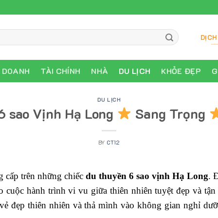
DỊCH
H DOANH
TÀI CHÍNH
NHÀ
DU LỊCH
KHỎE ĐẸP
G
DU LỊCH
6 sao Vịnh Hạ Long
Sang Trọng
BY
CT12
g cấp trên những chiếc
du thuyền 6 sao vịnh Hạ Long
. 
o cuộc hành trình vi vu giữa thiên nhiên tuyệt đẹp và t
 vẻ đẹp thiên nhiên và thả mình vào không gian nghỉ dư