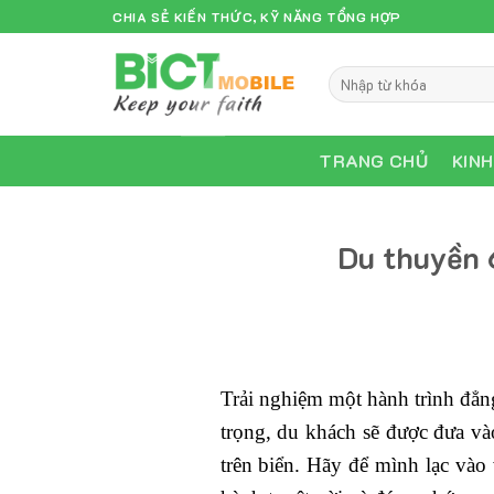
Skip
CHIA SẺ KIẾN THỨC, KỸ NĂNG TỔNG HỢP
to
content
TRANG CHỦ
KIN
Du thuyền 
Trải nghiệm một hành trình đẳn
trọng, du khách sẽ được đưa và
trên biển. Hãy để mình lạc vào