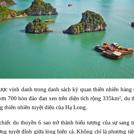
ược vinh danh trong danh sách kỳ quan thiên nhiên hàng đ
ơn 700 hòn đảo đan xen trên diện tích rộng 335km², du 
g thiên nhiên tuyệt diệu của Hạ Long.
hiếc du thuyền 6 sao trở thành biểu tượng của sự sang
ng tuyệt đỉnh giữa lòng biển cả. Không chỉ là phương tiệ