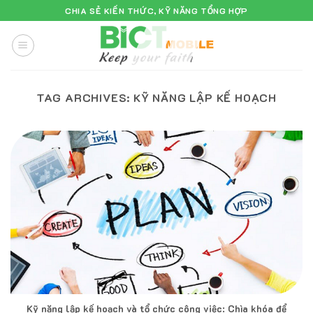
Skip
CHIA SẺ KIẾN THỨC, KỸ NĂNG TỔNG HỢP
to
content
TAG ARCHIVES:
KỸ NĂNG LẬP KẾ HOẠCH
Kỹ năng lập kế hoạch và tổ chức công việc: Chìa khóa để