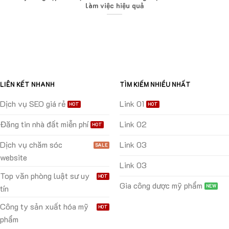
làm việc hiệu quả
LIÊN KẾT NHANH
TÌM KIẾM NHIỀU NHẤT
Dịch vụ SEO giá rẻ
Link 01
Đăng tin nhà đất miễn phí
Link 02
Dịch vụ chăm sóc
Link 03
website
Link 03
Top văn phòng luật sư uy
Gia công dược mỹ phẩm
tín
Công ty sản xuất hóa mỹ
phẩm